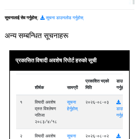
सूचनालाई सेव गर्नुहोस्
:
सूचना डाउनलोड गर्नुहोस्
अन्य सम्बन्धित सूचनाहरू
प्रकासित विषादी अवशेष रिपोर्ट हरुको सूची
प्रकाशित भएको
डाउनलोड
शीर्षक
सामग्री
मिति
गर्नुहोस्
१
विषादी अवशेष
सूचना
२०२६-०८-०३
द्रुत विश्लेषण
हेर्नुहोस्
डाउनलोड
नतिजा
गर्नुहोस्
२०८३/४/१८
२
विषादी अवशेष
सूचना
२०२६-०८-०२