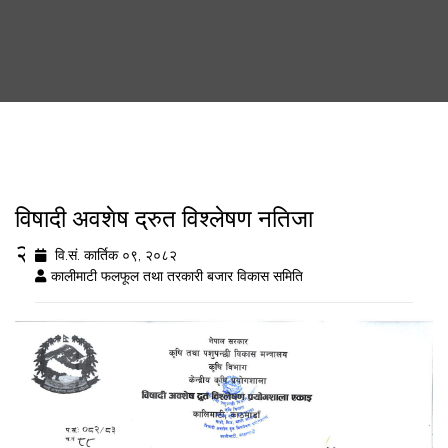
विषादी अवशेष द्रुत विश्लेषण नतिजा
२०८२/७/०९
वि.सं. कार्तिक ०९, २०८२
कालीमाटी फलफूल तथा तरकारी बजार विकास समिति