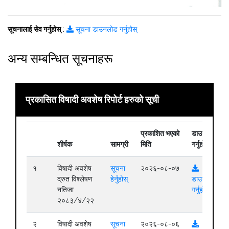
सूचनालाई सेव गर्नुहोस्
:
सूचना डाउनलोड गर्नुहोस्
अन्य सम्बन्धित सूचनाहरू
प्रकासित विषादी अवशेष रिपोर्ट हरुको सूची
प्रकाशित भएको
डाउनलोड
शीर्षक
सामग्री
मिति
गर्नुहोस्
१
विषादी अवशेष
सूचना
२०२६-०८-०७
द्रुत विश्लेषण
हेर्नुहोस्
डाउनलोड
नतिजा
गर्नुहोस्
२०८३/४/२२
२
विषादी अवशेष
सूचना
२०२६-०८-०६