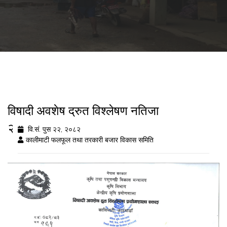
विषादी अवशेष द्रुत विश्लेषण नतिजा
२०८२/९/२२
वि.सं. पुस २२, २०८२
कालीमाटी फलफूल तथा तरकारी बजार विकास समिति