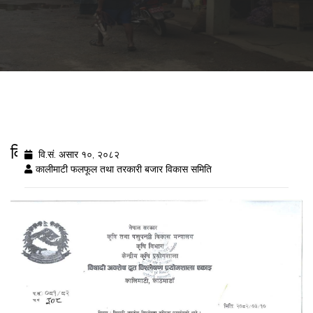
विषादी अवशेष विशरलेष नतिजा २०८२/३/१०
वि.सं. असार १०, २०८२
कालीमाटी फलफूल तथा तरकारी बजार विकास समिति