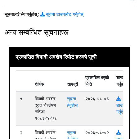
सूचनालाई सेव गर्नुहोस्
:
सूचना डाउनलोड गर्नुहोस्
अन्य सम्बन्धित सूचनाहरू
प्रकासित विषादी अवशेष रिपोर्ट हरुको सूची
प्रकाशित भएको
डाउनलोड
शीर्षक
सामग्री
मिति
गर्नुहोस्
१
विषादी अवशेष
सूचना
२०२६-०८-०३
द्रुत विश्लेषण
हेर्नुहोस्
डाउनलोड
नतिजा
गर्नुहोस्
२०८३/४/१८
२
विषादी अवशेष
सूचना
२०२६-०८-०२