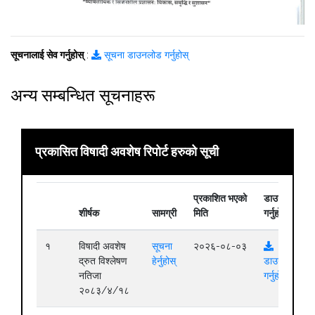
सूचनालाई सेव गर्नुहोस्
:
सूचना डाउनलोड गर्नुहोस्
अन्य सम्बन्धित सूचनाहरू
प्रकासित विषादी अवशेष रिपोर्ट हरुको सूची
प्रकाशित भएको
डाउनलोड
शीर्षक
सामग्री
मिति
गर्नुहोस्
१
विषादी अवशेष
सूचना
२०२६-०८-०३
द्रुत विश्लेषण
हेर्नुहोस्
डाउनलोड
नतिजा
गर्नुहोस्
२०८३/४/१८