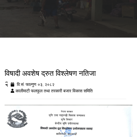
विषादी अवशेष द्रुत विश्लेषण नतिजा
२०८२/११/०३
वि.सं. फाल्गुण ०३, २०८२
कालीमाटी फलफूल तथा तरकारी बजार विकास समिति