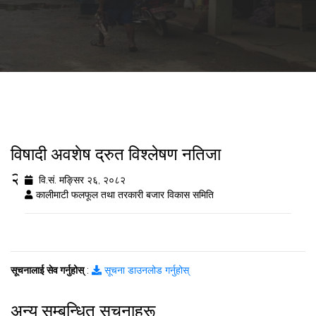
विषादी अवशेष द्रुत विश्लेषण नतिजा
२०८२/८/२६
वि.सं. मङ्सिर २६, २०८२
कालीमाटी फलफूल तथा तरकारी बजार विकास समिति
सूचनालाई सेव गर्नुहोस्
:
सूचना डाउनलोड गर्नुहोस्
अन्य सम्बन्धित सूचनाहरू