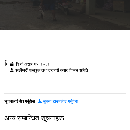
विषादी अवशेष विशरलेष नतिजा २०८२/३/२५
वि.सं. असार २५, २०८२
कालीमाटी फलफूल तथा तरकारी बजार विकास समिति
सूचनालाई सेव गर्नुहोस्
:
सूचना डाउनलोड गर्नुहोस्
अन्य सम्बन्धित सूचनाहरू