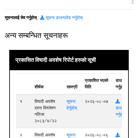
सूचनालाई सेव गर्नुहोस्
:
सूचना डाउनलोड गर्नुहोस्
अन्य सम्बन्धित सूचनाहरू
प्रकासित विषादी अवशेष रिपोर्ट हरुको सूची
प्रकाशित भएको
डाउनलोड
शीर्षक
सामग्री
मिति
गर्नुहोस्
१
विषादी अवशेष
सूचना
२०२६-०८-०७
द्रुत विश्लेषण
हेर्नुहोस्
डाउनलोड
नतिजा
गर्नुहोस्
२०८३/४/२२
२
विषादी अवशेष
सूचना
२०२६-०८-०६