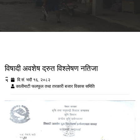
विषादी अवशेष द्रुत विश्लेषण नतिजा
२०८२/५/१६
वि.सं. भदौ १६, २०८२
कालीमाटी फलफूल तथा तरकारी बजार विकास समिति