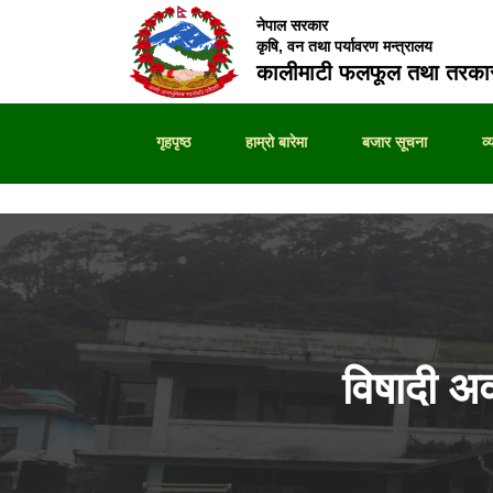
नेपाल सरकार
कृषि, वन तथा पर्यावरण मन्त्रालय
कालीमाटी फलफूल तथा तरकार
गृहपृष्ठ
हाम्रो बारेमा
बजार सूचना
व
विषादी अ