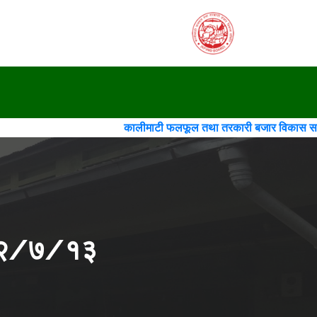
कालीमाटी फलफूल तथा तरकारी बजार विकास समिति(गठन)(चौथो स
२०८२/७/१३