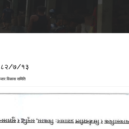
ा २०८२/७/१३
जार विकास समिति