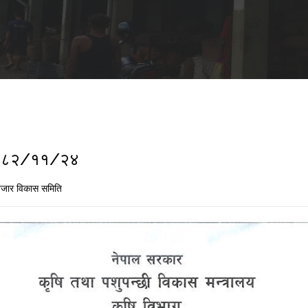
ा २०८२/११/२४
जार विकास समिति