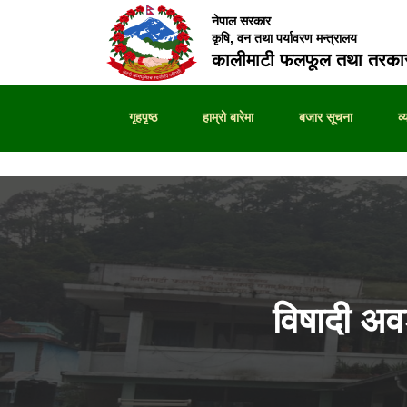
नेपाल सरकार
कृषि, वन तथा पर्यावरण मन्त्रालय
कालीमाटी फलफूल तथा तरकार
गृहपृष्ठ
हाम्रो बारेमा
बजार सूचना
व
विषादी अ