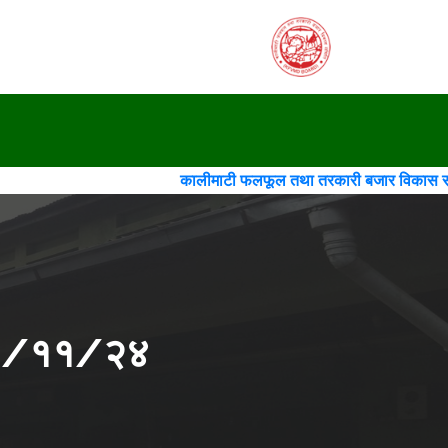
कालीमाटी फलफूल तथा तरकारी बजार विकास समिति(गठन)(चौथो 
०८२/११/२४