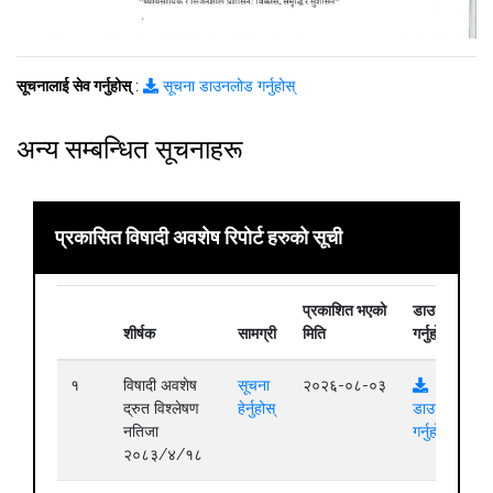
सूचनालाई सेव गर्नुहोस्
:
सूचना डाउनलोड गर्नुहोस्
अन्य सम्बन्धित सूचनाहरू
प्रकासित विषादी अवशेष रिपोर्ट हरुको सूची
प्रकाशित भएको
डाउनलोड
शीर्षक
सामग्री
मिति
गर्नुहोस्
१
विषादी अवशेष
सूचना
२०२६-०८-०३
द्रुत विश्लेषण
हेर्नुहोस्
डाउनलोड
नतिजा
गर्नुहोस्
२०८३/४/१८