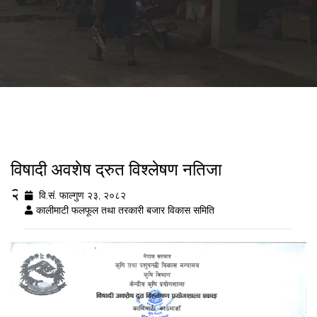
विषादी अवशेष द्रुत विश्लेषण नतिजा
२०८२/११/२३
वि.सं. फाल्गुण २३, २०८२
कालीमाटी फलफूल तथा तरकारी बजार विकास समिति