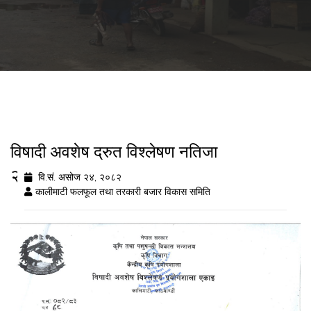
विषादी अवशेष द्रुत विश्लेषण नतिजा
२०८२/६/२४
वि.सं. असोज २४, २०८२
कालीमाटी फलफूल तथा तरकारी बजार विकास समिति