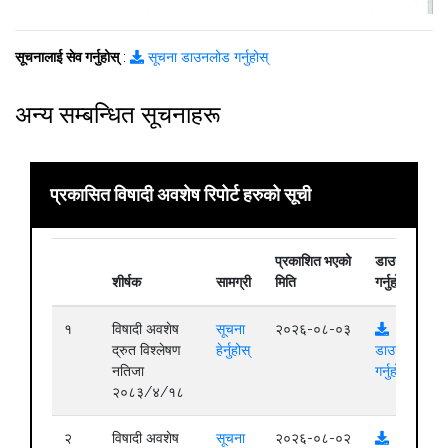
सूचनालाई सेव गर्नुहोस्
:
सूचना डाउनलोड गर्नुहोस्
अन्य सम्बन्धित सूचनाहरू
प्रकासित विषादी अवशेष रिपोर्ट हरुको सूची
प्रकाशित भएको
डाउनलोड
शीर्षक
सामग्री
मिति
गर्नुहोस्
१
विषादी अवशेष
सूचना
२०२६-०८-०३
द्रुत विश्लेषण
हेर्नुहोस्
डाउनलोड
नतिजा
गर्नुहोस्
२०८३/४/१८
२
विषादी अवशेष
सूचना
२०२६-०८-०२