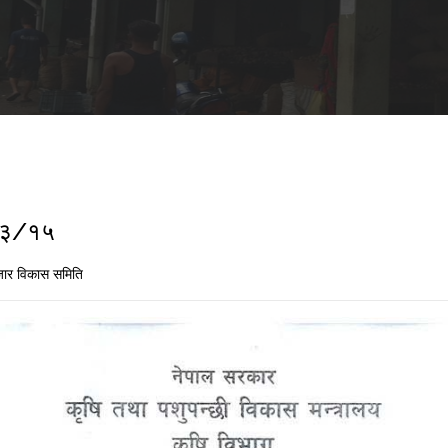
२/३/१५
ार विकास समिति