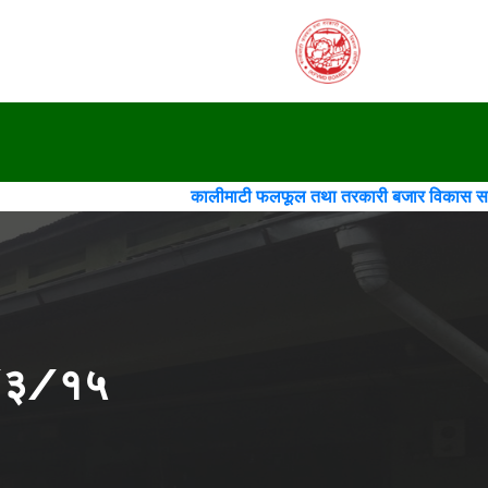
कालीमाटी फलफूल तथा तरकारी बजार विकास समिति(गठन)(चौथो स
२/३/१५