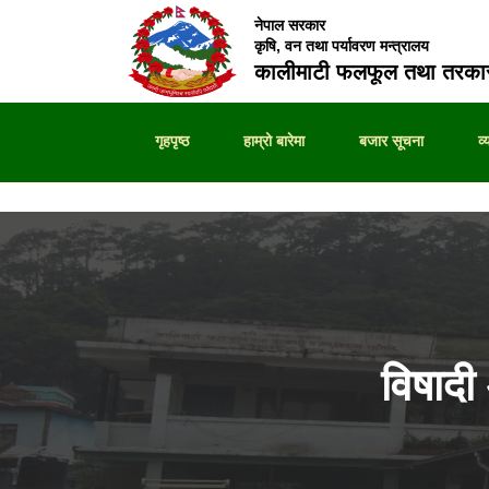
नेपाल सरकार
कृषि, वन तथा पर्यावरण मन्त्रालय
कालीमाटी फलफूल तथा तरकार
गृहपृष्ठ
हाम्रो बारेमा
बजार सूचना
व
विषाद