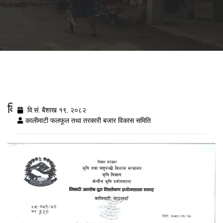
विषादी अवशेष विशरलेष नतिजा २०८२/१/१८
वि.सं. बैशाख १९, २०८२
कालीमाटी फलफूल तथा तरकारी बजार विकास समिति