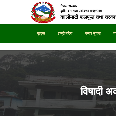
नेपाल सरकार
कृषि, वन तथा पर्यावरण मन्त्रालय
कालीमाटी फलफूल तथा तरकार
गृहपृष्ठ
हाम्रो बारेमा
बजार सूचना
व
विषादी अ