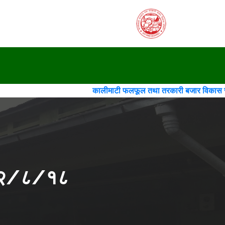
कालीमाटी फलफूल तथा तरकारी बजार विकास समिति(गठन)(च
२०८२/८/१८