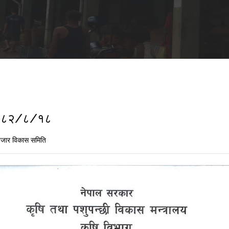
ा २०८२/८/१८
जार विकास समिति