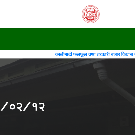
कालीमाटी फलफूल तथा तरकारी बजार विकास समिति(गठन)(चौथो स
०८३/०२/१२