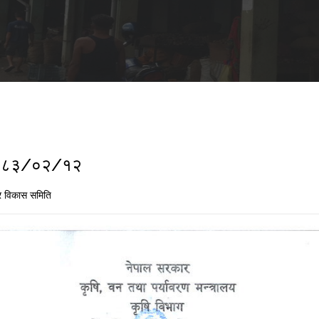
ा २०८३/०२/१२
 विकास समिति