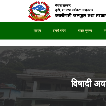
नेपाल सरकार
कृषि, वन तथा पर्यावरण मन्त्रालय
कालीमाटी फलफूल तथा तरकार
गृहपृष्ठ
हाम्रो बारेमा
बजार सूचना
व
विषादी अ