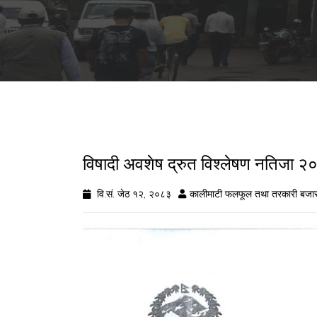
विषादी अवशेष द्रुत विश्लेषण नतिज
वि.सं. जेठ १२, २०८३
कालीमाटी फलफूल तथा तरकारी बजार