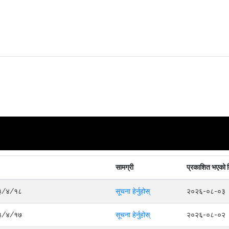
सामग्री
प्रकाशित भएको 
०८३/४/१८
सूचना हेर्नुहोस्
२०२६-०८-०३
०८३/४/१७
सूचना हेर्नुहोस्
२०२६-०८-०२