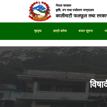
नेपाल सरकार
कृषि, वन तथा पर्यावरण मन्त्रालय
कालीमाटी फलफूल तथा तरकार
गृहपृष्ठ
हाम्रो बारेमा
बजार सूचना
व
विषा