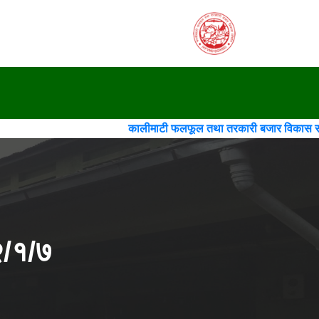
कालीमाटी फलफूल तथा तरकारी बजार विकास समिति(गठन)(चौथो स
२/१/७