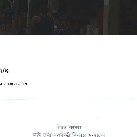
१/७
जार विकास समिति