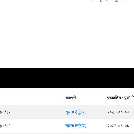
सामग्री
प्रकाशित भएको म
८३/४/२२
सूचना हेर्नुहोस्
२०२६-०८-०७
८३/४/२१
सूचना हेर्नुहोस्
२०२६-०८-०६