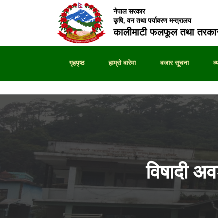
नेपाल सरकार
कृषि, वन तथा पर्यावरण मन्त्रालय
कालीमाटी फलफूल तथा तरकार
गृहपृष्ठ
हाम्रो बारेमा
बजार सूचना
व
विषादी अ