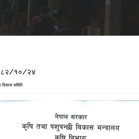
ा २०८२/१०/२४
र विकास समिति