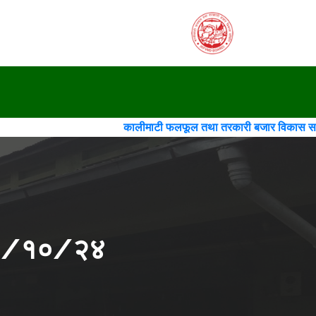
कालीमाटी फलफूल तथा तरकारी बजार विकास समिति(गठन)(चौथो स
०८२/१०/२४