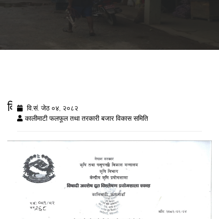
विषादी अवशेष विशरलेष नतिजा २०८२/२/४
वि.सं. जेठ ०४, २०८२
कालीमाटी फलफूल तथा तरकारी बजार विकास समिति