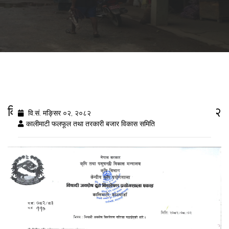
विषादी अवशेष द्रुत विश्लेषण नतिजा २०८२/८/२
वि.सं. मङ्सिर ०२, २०८२
कालीमाटी फलफूल तथा तरकारी बजार विकास समिति