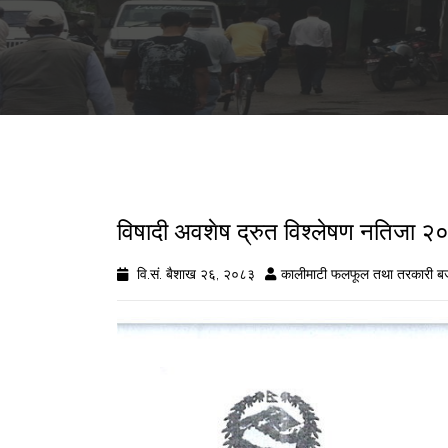
विषादी अवशेष द्रुत विश्लेषण नतिज
वि.सं. बैशाख २६, २०८३
कालीमाटी फलफूल तथा तरकारी ब