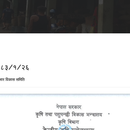
ा २०८३/१/२६
जार विकास समिति