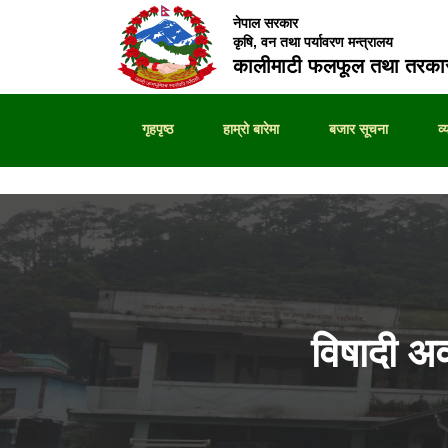
नेपाल सरकार
कृषि, वन तथा पर्यावरण मन्त्रालय
कालीमाटी फलफूल तथा तरकार
गृहपृष्ठ
हाम्रो बारेमा
बजार सूचना
व
विषादी अ