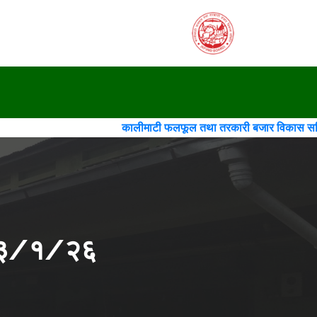
कालीमाटी फलफूल तथा तरकारी बजार विकास समिति(गठन)(चौथो स
२०८३/१/२६