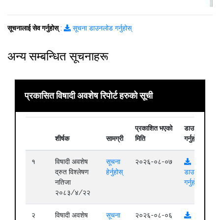
सूचनालाई सेव गर्नुहोस्
:
सूचना डाउनलोड गर्नुहोस्
अन्य सम्बन्धित सूचनाहरू
प्रकासित विषादी अवशेष रिपोर्ट हरुको सूची
प्रकाशित भएको
डाउनलोड
शीर्षक
सामग्री
मिति
गर्नुहोस्
१
विषादी अवशेष
सूचना
२०२६-०८-०७
द्रुत विश्लेषण
हेर्नुहोस्
डाउनलोड
नतिजा
गर्नुहोस्
२०८३/४/२२
२
विषादी अवशेष
सूचना
२०२६-०८-०६