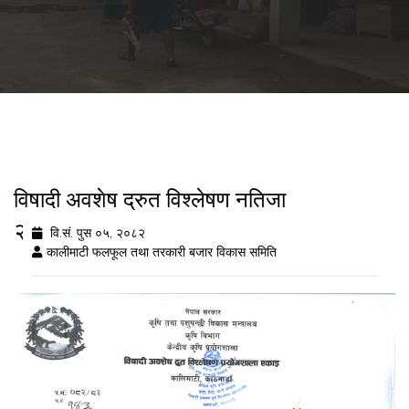
विषादी अवशेष द्रुत विश्लेषण नतिजा
२०८२/९/०५
वि.सं. पुस ०५, २०८२
कालीमाटी फलफूल तथा तरकारी बजार विकास समिति