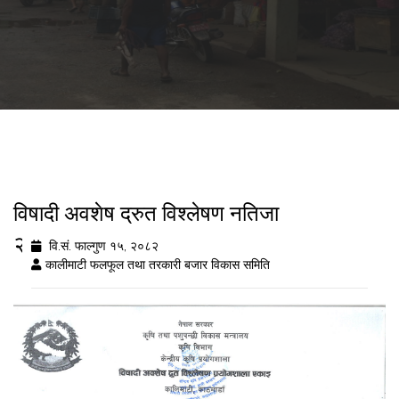
विषादी अवशेष द्रुत विश्लेषण नतिजा
२०८२/११/१५
वि.सं. फाल्गुण १५, २०८२
कालीमाटी फलफूल तथा तरकारी बजार विकास समिति