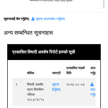
सूचनालाई सेव गर्नुहोस्
:
सूचना डाउनलोड गर्नुहोस्
अन्य सम्बन्धित सूचनाहरू
प्रकासित विषादी अवशेष रिपोर्ट हरुको सूची
प्रकाशित भएको
डाउनलोड
शीर्षक
सामग्री
मिति
गर्नुहोस्
१
विषादी अवशेष
सूचना
२०२६-०८-०३
द्रुत विश्लेषण
हेर्नुहोस्
डाउनलोड
नतिजा
गर्नुहोस्
२०८३/४/१८