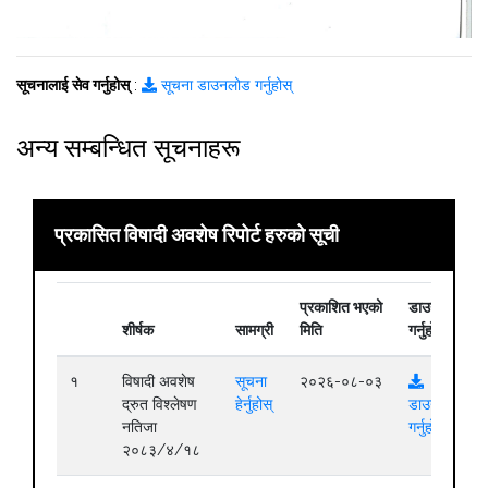
सूचनालाई सेव गर्नुहोस्
:
सूचना डाउनलोड गर्नुहोस्
अन्य सम्बन्धित सूचनाहरू
प्रकासित विषादी अवशेष रिपोर्ट हरुको सूची
प्रकाशित भएको
डाउनलोड
शीर्षक
सामग्री
मिति
गर्नुहोस्
१
विषादी अवशेष
सूचना
२०२६-०८-०३
द्रुत विश्लेषण
हेर्नुहोस्
डाउनलोड
नतिजा
गर्नुहोस्
२०८३/४/१८