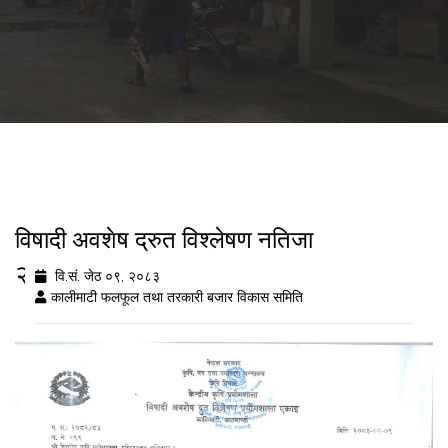
विषादी अवशेष द्रुत विश्लेषण नतिजा
२०८३/०२/०९
वि.सं. जेठ ०९, २०८३
कालीमाटी फलफूल तथा तरकारी बजार विकास समिति