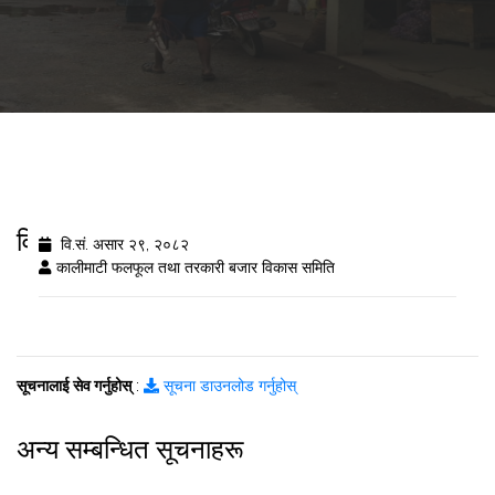
विषादी अवशेष विशरलेष नतिजा २०८२/३/२९
वि.सं. असार २९, २०८२
कालीमाटी फलफूल तथा तरकारी बजार विकास समिति
सूचनालाई सेव गर्नुहोस्
:
सूचना डाउनलोड गर्नुहोस्
अन्य सम्बन्धित सूचनाहरू