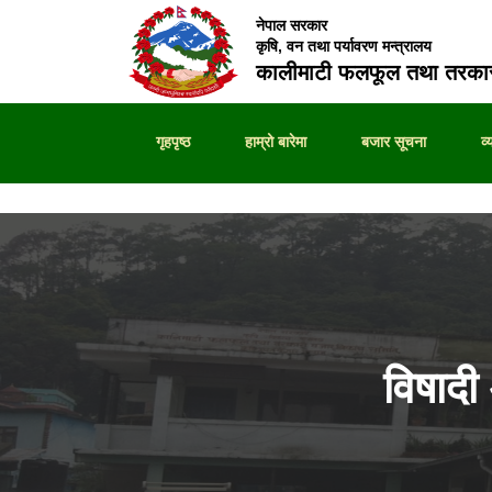
नेपाल सरकार
कृषि, वन तथा पर्यावरण मन्त्रालय
कालीमाटी फलफूल तथा तरकार
गृहपृष्ठ
हाम्रो बारेमा
बजार सूचना
व
विषाद