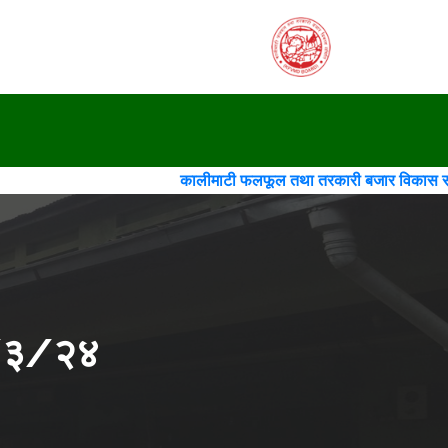
कालीमाटी फलफूल तथा तरकारी बजार विकास समिति(गठन)(चौथो सं
२/३/२४