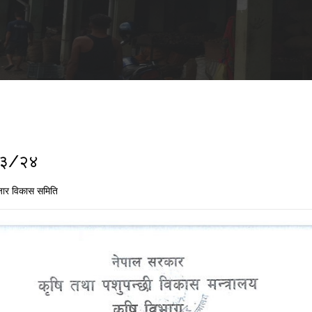
२/३/२४
ार विकास समिति