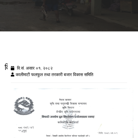
विषादी अवशेष विशरलेष नतिजा २०८२/३/१
वि.सं. असार ०१, २०८२
कालीमाटी फलफूल तथा तरकारी बजार विकास समिति