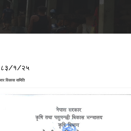
ा २०८३/१/२५
जार विकास समिति