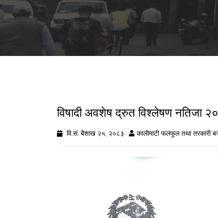
विषादी अवशेष द्रुत विश्लेषण नतिज
वि.सं. बैशाख २५, २०८३
कालीमाटी फलफूल तथा तरकारी ब