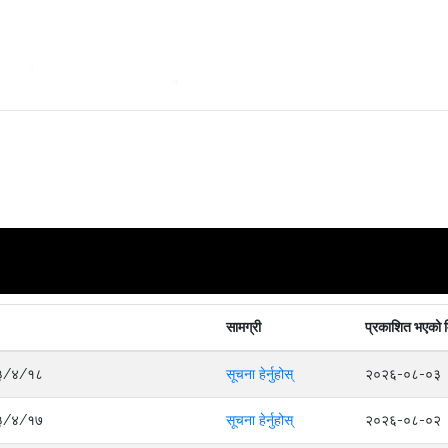
सामग्री
प्रकाशित भएको 
०८३/४/१८
सूचना हेर्नुहोस्
२०२६-०८-०३
०८३/४/१७
सूचना हेर्नुहोस्
२०२६-०८-०२