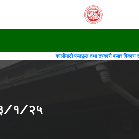
कालीमाटी फलफूल तथा तरकारी बजार विकास समिति(गठन)(चौथो स
२०८३/१/२५