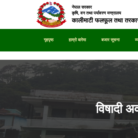
नेपाल सरकार
कृषि, वन तथा पर्यावरण मन्त्रालय
कालीमाटी फलफूल तथा तरकार
गृहपृष्ठ
हाम्रो बारेमा
बजार सूचना
व
विषादी अ