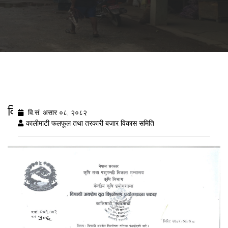
विषादी अवशेष विशरलेष नतिजा २०८२/३/८
वि.सं. असार ०८, २०८२
कालीमाटी फलफूल तथा तरकारी बजार विकास समिति