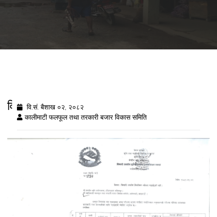
विषादी अवशेष विशरलेष नतिजा २०८२/१/२
वि.सं. बैशाख ०२, २०८२
कालीमाटी फलफूल तथा तरकारी बजार विकास समिति