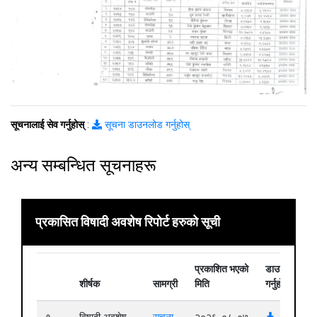
सूचनालाई सेव गर्नुहोस्
:
सूचना डाउनलोड गर्नुहोस्
अन्य सम्बन्धित सूचनाहरू
प्रकासित विषादी अवशेष रिपोर्ट हरुको सूची
प्रकाशित भएको
डाउनलोड
शीर्षक
सामग्री
मिति
गर्नुहोस्
१
विषादी अवशेष
सूचना
२०२६-०८-०७