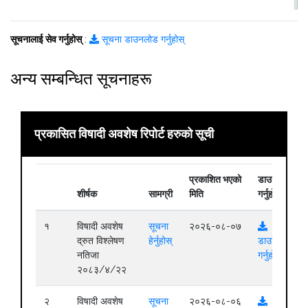
सूचनालाई सेव गर्नुहोस्
:
सूचना डाउनलोड गर्नुहोस्
अन्य सम्बन्धित सूचनाहरू
प्रकासित विषादी अवशेष रिपोर्ट हरुको सूची
प्रकाशित भएको
डाउनलोड
शीर्षक
सामग्री
मिति
गर्नुहोस्
१
विषादी अवशेष
सूचना
२०२६-०८-०७
द्रुत विश्लेषण
हेर्नुहोस्
डाउनलोड
नतिजा
गर्नुहोस्
२०८३/४/२२
२
विषादी अवशेष
सूचना
२०२६-०८-०६