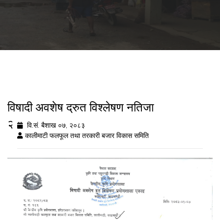
विषादी अवशेष द्रुत विश्लेषण नतिजा
२०८३/१/०७
वि.सं. बैशाख ०७, २०८३
कालीमाटी फलफूल तथा तरकारी बजार विकास समिति