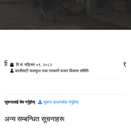
विषादी अवशेष द्रुत विश्लेषण नतिजा २०८२/८/९
वि.सं. मङ्सिर ०९, २०८२
कालीमाटी फलफूल तथा तरकारी बजार विकास समिति
सूचनालाई सेव गर्नुहोस्
:
सूचना डाउनलोड गर्नुहोस्
अन्य सम्बन्धित सूचनाहरू