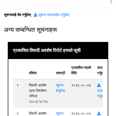
सूचनालाई सेव गर्नुहोस्
:
सूचना डाउनलोड गर्नुहोस्
अन्य सम्बन्धित सूचनाहरू
प्रकासित विषादी अवशेष रिपोर्ट हरुको सूची
प्रकाशित भएको
डाउनलोड
शीर्षक
सामग्री
मिति
गर्नुहोस्
१
विषादी अवशेष
सूचना
२०२६-०८-०७
द्रुत विश्लेषण
हेर्नुहोस्
डाउनलोड
नतिजा
गर्नुहोस्
२०८३/४/२२
२
विषादी अवशेष
सूचना
२०२६-०८-०६