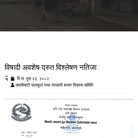
विषादी अवशेष द्रुत विश्लेषण नतिजा
२०८२/९/२३
वि.सं. पुस २३, २०८२
कालीमाटी फलफूल तथा तरकारी बजार विकास समिति