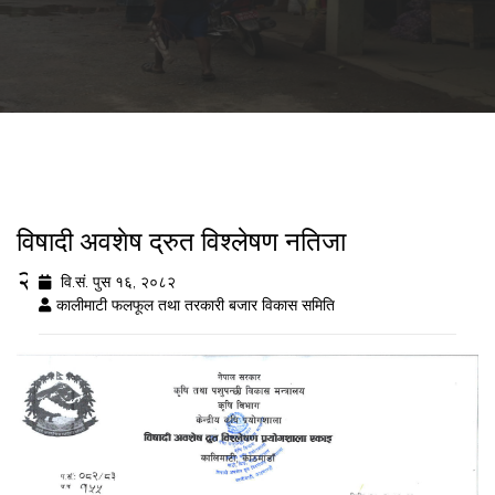
विषादी अवशेष द्रुत विश्लेषण नतिजा
२०८२/९/१६
वि.सं. पुस १६, २०८२
कालीमाटी फलफूल तथा तरकारी बजार विकास समिति