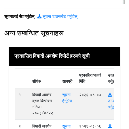
सूचनालाई सेव गर्नुहोस्
:
सूचना डाउनलोड गर्नुहोस्
अन्य सम्बन्धित सूचनाहरू
प्रकासित विषादी अवशेष रिपोर्ट हरुको सूची
प्रकाशित भएको
डाउनलोड
शीर्षक
सामग्री
मिति
गर्नुहोस्
१
विषादी अवशेष
सूचना
२०२६-०८-०७
द्रुत विश्लेषण
हेर्नुहोस्
डाउनलोड
नतिजा
गर्नुहोस्
२०८३/४/२२
२
विषादी अवशेष
सूचना
२०२६-०८-०६