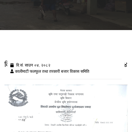
विषादी अवशेष द्रुत विश्लेषण नतिजा २०८२/४/४
वि.सं. साउन ०४, २०८२
कालीमाटी फलफूल तथा तरकारी बजार विकास समिति