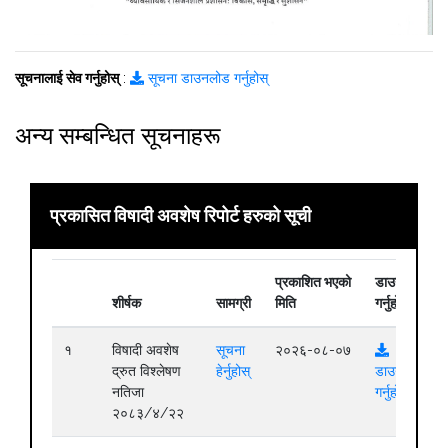
सूचनालाई सेव गर्नुहोस्
:
सूचना डाउनलोड गर्नुहोस्
अन्य सम्बन्धित सूचनाहरू
प्रकासित विषादी अवशेष रिपोर्ट हरुको सूची
प्रकाशित भएको
डाउनलोड
शीर्षक
सामग्री
मिति
गर्नुहोस्
१
विषादी अवशेष
सूचना
२०२६-०८-०७
द्रुत विश्लेषण
हेर्नुहोस्
डाउनलोड
नतिजा
गर्नुहोस्
२०८३/४/२२