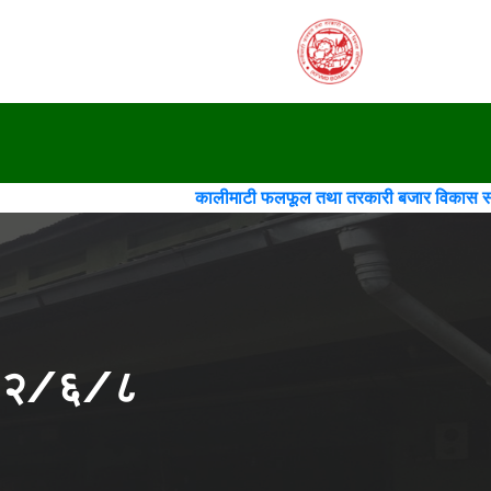
कालीमाटी फलफूल तथा तरकारी बजार विकास समिति(गठन)(चौथो 
२०८२/६/८