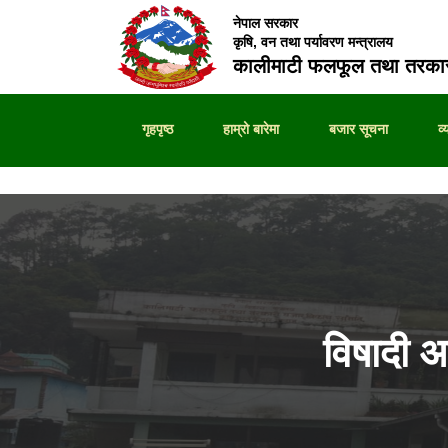
नेपाल सरकार
कृषि, वन तथा पर्यावरण मन्त्रालय
कालीमाटी फलफूल तथा तरकार
गृहपृष्ठ
हाम्रो बारेमा
बजार सूचना
व
विषादी 