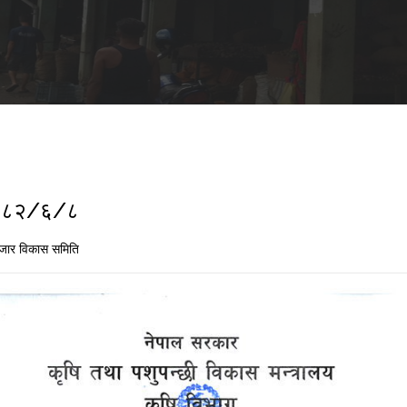
 २०८२/६/८
जार विकास समिति