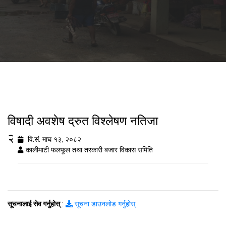
विषादी अवशेष द्रुत विश्लेषण नतिजा
२०८२/१०/१३
वि.सं. माघ १३, २०८२
कालीमाटी फलफूल तथा तरकारी बजार विकास समिति
सूचनालाई सेव गर्नुहोस्
:
सूचना डाउनलोड गर्नुहोस्