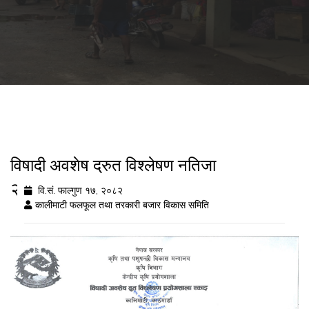
विषादी अवशेष द्रुत विश्लेषण नतिजा
२०८२/११/१७
वि.सं. फाल्गुण १७, २०८२
कालीमाटी फलफूल तथा तरकारी बजार विकास समिति