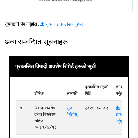
सूचनालाई सेव गर्नुहोस्
:
सूचना डाउनलोड गर्नुहोस्
अन्य सम्बन्धित सूचनाहरू
प्रकासित विषादी अवशेष रिपोर्ट हरुको सूची
प्रकाशित भएको
डाउनलोड
शीर्षक
सामग्री
मिति
गर्नुहोस्
१
विषादी अवशेष
सूचना
२०२६-०८-०३
द्रुत विश्लेषण
हेर्नुहोस्
डाउनलोड
नतिजा
गर्नुहोस्
२०८३/४/१८