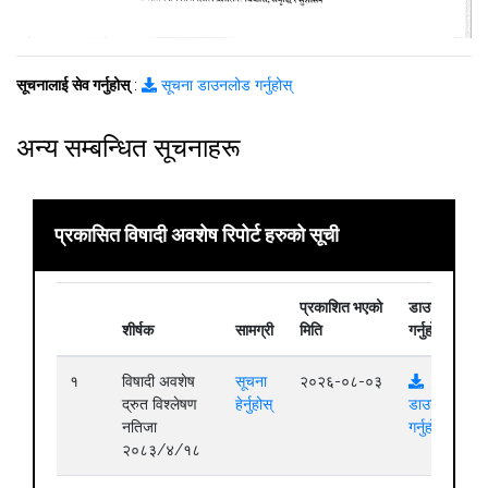
सूचनालाई सेव गर्नुहोस्
:
सूचना डाउनलोड गर्नुहोस्
अन्य सम्बन्धित सूचनाहरू
प्रकासित विषादी अवशेष रिपोर्ट हरुको सूची
प्रकाशित भएको
डाउनलोड
शीर्षक
सामग्री
मिति
गर्नुहोस्
१
विषादी अवशेष
सूचना
२०२६-०८-०३
द्रुत विश्लेषण
हेर्नुहोस्
डाउनलोड
नतिजा
गर्नुहोस्
२०८३/४/१८