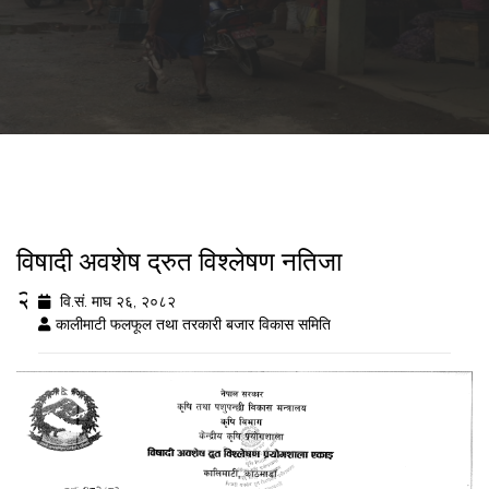
विषादी अवशेष द्रुत विश्लेषण नतिजा
२०८२/१०/२६
वि.सं. माघ २६, २०८२
कालीमाटी फलफूल तथा तरकारी बजार विकास समिति