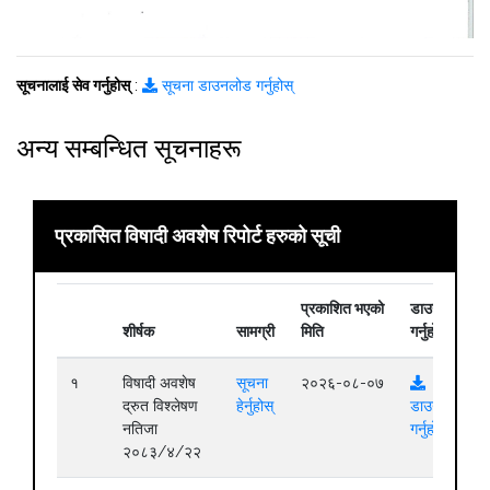
सूचनालाई सेव गर्नुहोस्
:
सूचना डाउनलोड गर्नुहोस्
अन्य सम्बन्धित सूचनाहरू
प्रकासित विषादी अवशेष रिपोर्ट हरुको सूची
प्रकाशित भएको
डाउनलोड
शीर्षक
सामग्री
मिति
गर्नुहोस्
१
विषादी अवशेष
सूचना
२०२६-०८-०७
द्रुत विश्लेषण
हेर्नुहोस्
डाउनलोड
नतिजा
गर्नुहोस्
२०८३/४/२२