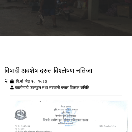
विषादी अवशेष द्रुत विश्लेषण नतिजा
२०८३/०२/१०
वि.सं. जेठ १०, २०८३
कालीमाटी फलफूल तथा तरकारी बजार विकास समिति