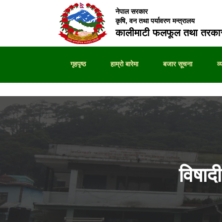
नेपाल सरकार
कृषि, वन तथा पर्यावरण मन्त्रालय
कालीमाटी फलफूल तथा तरकार
गृहपृष्ठ
हाम्रो बारेमा
बजार सूचना
व
विषा