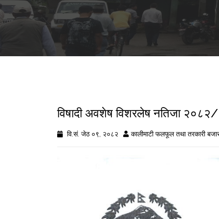
विषादी अवशेष विशरलेष नतिजा २०८२
वि.सं. जेठ ०९, २०८२
कालीमाटी फलफूल तथा तरकारी बजार