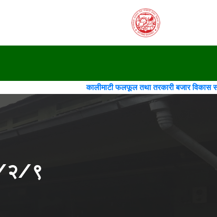
कालीमाटी फलफूल तथा तरकारी बजार विकास समिति(गठन)(चौथो स
२/२/९