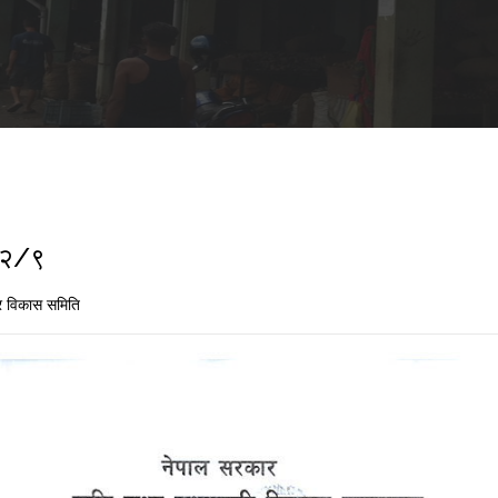
/२/९
 विकास समिति