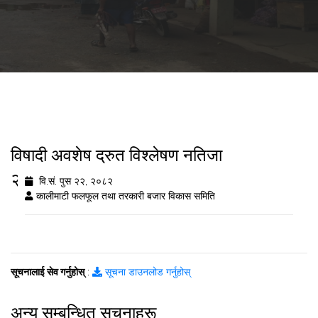
विषादी अवशेष द्रुत विश्लेषण नतिजा
२०८२/९/२२
वि.सं. पुस २२, २०८२
कालीमाटी फलफूल तथा तरकारी बजार विकास समिति
सूचनालाई सेव गर्नुहोस्
:
सूचना डाउनलोड गर्नुहोस्
अन्य सम्बन्धित सूचनाहरू