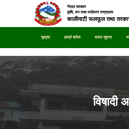
नेपाल सरकार
कृषि, वन तथा पर्यावरण मन्त्रालय
कालीमाटी फलफूल तथा तरकार
गृहपृष्ठ
हाम्रो बारेमा
बजार सूचना
व
विषादी 