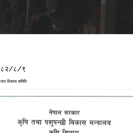
 २०८२/८/९
जार विकास समिति