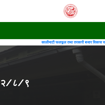
कालीमाटी फलफूल तथा तरकारी बजार विकास समिति(गठन)(चौथो स
२०८२/८/९