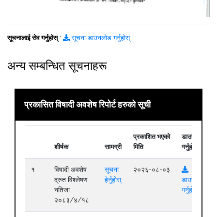
सूचनालाई सेव गर्नुहोस्
:
सूचना डाउनलोड गर्नुहोस्
अन्य सम्बन्धित सूचनाहरू
प्रकासित विषादी अवशेष रिपोर्ट हरुको सूची
प्रकाशित भएको
डाउनलोड
शीर्षक
सामग्री
मिति
गर्नुहोस्
१
विषादी अवशेष
सूचना
२०२६-०८-०३
द्रुत विश्लेषण
हेर्नुहोस्
डाउनलोड
नतिजा
गर्नुहोस्
२०८३/४/१८