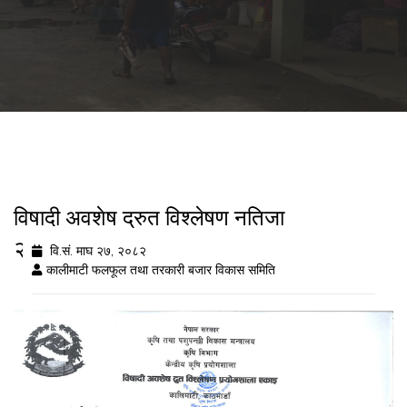
विषादी अवशेष द्रुत विश्लेषण नतिजा
२०८२/१०/२७
वि.सं. माघ २७, २०८२
कालीमाटी फलफूल तथा तरकारी बजार विकास समिति