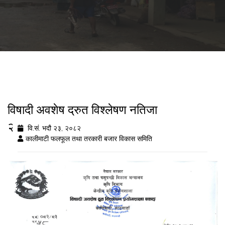
विषादी अवशेष द्रुत विश्लेषण नतिजा
२०८२/५/२३
वि.सं. भदौ २३, २०८२
कालीमाटी फलफूल तथा तरकारी बजार विकास समिति