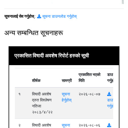
सूचनालाई सेव गर्नुहोस्
:
सूचना डाउनलोड गर्नुहोस्
अन्य सम्बन्धित सूचनाहरू
प्रकासित विषादी अवशेष रिपोर्ट हरुको सूची
प्रकाशित भएको
डाउनलोड
शीर्षक
सामग्री
मिति
गर्नुहोस्
१
विषादी अवशेष
सूचना
२०२६-०८-०७
द्रुत विश्लेषण
हेर्नुहोस्
डाउनलोड
नतिजा
गर्नुहोस्
२०८३/४/२२
२
विषादी अवशेष
सूचना
२०२६-०८-०६