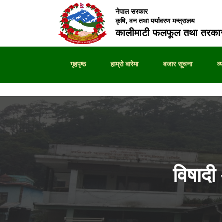
नेपाल सरकार
कृषि, वन तथा पर्यावरण मन्त्रालय
कालीमाटी फलफूल तथा तरकार
गृहपृष्ठ
हाम्रो बारेमा
बजार सूचना
व
विषाद