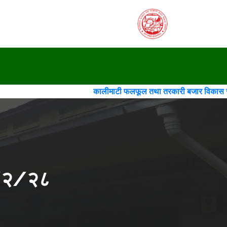
कालीमाटी फलफूल तथा तरकारी बजार विकास समिति(गठन)(चौथो 
२/२/२८