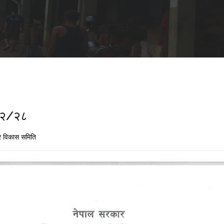
२/२/२८
 विकास समिति