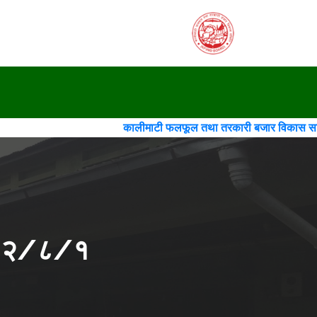
कालीमाटी फलफूल तथा तरकारी बजार विकास समिति(गठन)(चौथो 
२०८२/८/१