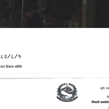
 २०८२/८/१
जार विकास समिति