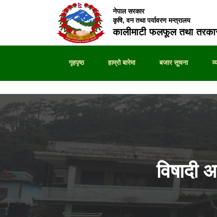
नेपाल सरकार
कृषि, वन तथा पर्यावरण मन्त्रालय
कालीमाटी फलफूल तथा तरकार
गृहपृष्ठ
हाम्रो बारेमा
बजार सूचना
व
विषादी 