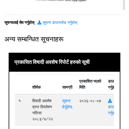
सूचनालाई सेव गर्नुहोस्
:
सूचना डाउनलोड गर्नुहोस्
अन्य सम्बन्धित सूचनाहरू
प्रकासित विषादी अवशेष रिपोर्ट हरुको सूची
प्रकाशित भएको
डाउनलोड
शीर्षक
सामग्री
मिति
गर्नुहोस्
१
विषादी अवशेष
सूचना
२०२६-०८-०७
द्रुत विश्लेषण
हेर्नुहोस्
डाउनलोड
नतिजा
गर्नुहोस्
२०८३/४/२२