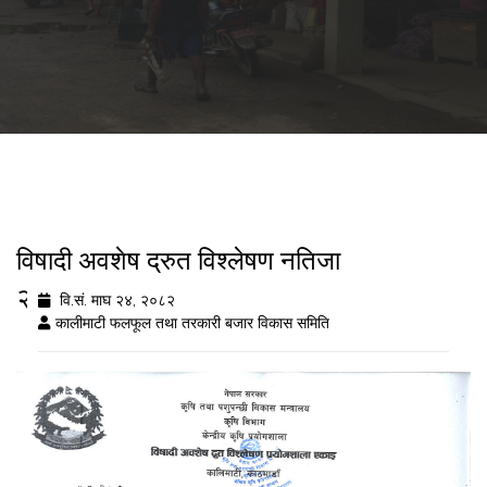
विषादी अवशेष द्रुत विश्लेषण नतिजा
२०८२/१०/२४
वि.सं. माघ २४, २०८२
कालीमाटी फलफूल तथा तरकारी बजार विकास समिति