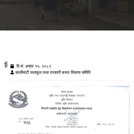
विषादी अवशेष विशरलेष नतिजा २०८२/३/१५
वि.सं. असार १५, २०८२
कालीमाटी फलफूल तथा तरकारी बजार विकास समिति