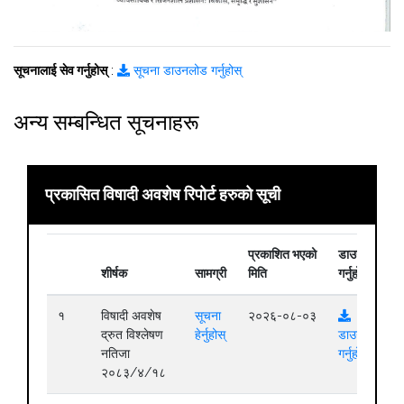
सूचनालाई सेव गर्नुहोस्
:
सूचना डाउनलोड गर्नुहोस्
अन्य सम्बन्धित सूचनाहरू
प्रकासित विषादी अवशेष रिपोर्ट हरुको सूची
प्रकाशित भएको
डाउनलोड
शीर्षक
सामग्री
मिति
गर्नुहोस्
१
विषादी अवशेष
सूचना
२०२६-०८-०३
द्रुत विश्लेषण
हेर्नुहोस्
डाउनलोड
नतिजा
गर्नुहोस्
२०८३/४/१८