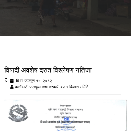
विषादी अवशेष द्रुत विश्लेषण नतिजा
२०८२/११/१४
वि.सं. फाल्गुण १४, २०८२
कालीमाटी फलफूल तथा तरकारी बजार विकास समिति